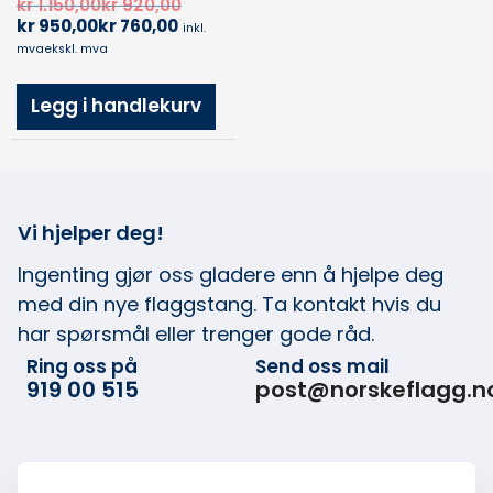
kr
1.150,00
kr
920,00
kr
950,00
kr
760,00
inkl.
mva
ekskl. mva
Legg i handlekurv
Vi hjelper deg!
Ingenting gjør oss gladere enn å hjelpe deg
med din nye flaggstang. Ta kontakt hvis du
har spørsmål eller trenger gode råd.
Ring oss på
Send oss mail
919 00 515
post@norskeflagg.n