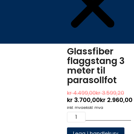
Glassfiber
flaggstang 3
meter til
parasollfot
Nåværende
O
kr
4.499,00
kr
3.599,20
pris
kr
3.700,00
kr
2.960,00
pr
er:
va
inkl. mva
ekskl. mva
kr 3.700,00kr 2.960,00.
kr
Glassfiber
flaggstang
3
meter
Legg i handlekurv