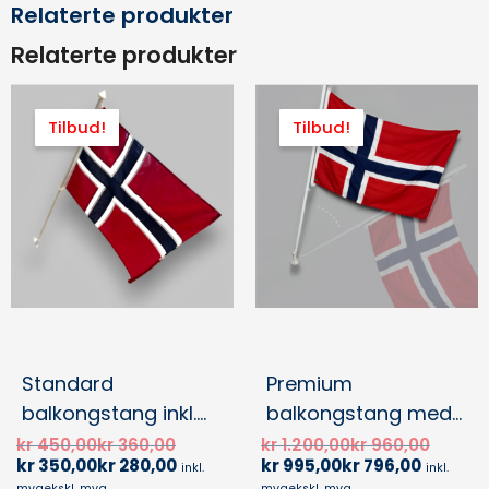
Relaterte produkter
Relaterte produkter
Opprinnelig
Nåværende
Nåvær
Opprin
Dette
pris
pris
pris
pris
produ
Tilbud!
Tilbud!
var:
er:
er:
var:
har
kr 450,00kr 360,00.
kr 350,00kr 280,00.
kr 995,0
kr 1.20
flere
varian
Alter
kan
velge
på
produ
Standard
Premium
balkongstang inkl.
balkongstang med
flagg
roterende flaggfeste
kr
450,00
kr
360,00
kr
1.200,00
kr
960,00
kr
350,00
kr
280,00
kr
995,00
kr
796,00
inkl. flagg
inkl.
inkl.
mva
ekskl. mva
mva
ekskl. mva