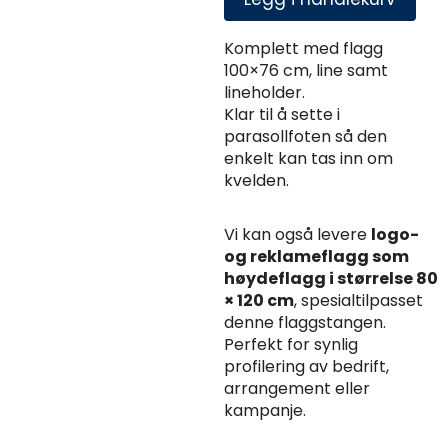
til
parasollfot
antall
Komplett med flagg
100×76 cm, line samt
lineholder.
Klar til å sette i
parasollfoten så den
enkelt kan tas inn om
kvelden.
Vi kan også levere
logo-
og reklameflagg som
høydeflagg i størrelse 80
× 120 cm
, spesialtilpasset
denne flaggstangen.
Perfekt for synlig
profilering av bedrift,
arrangement eller
kampanje.