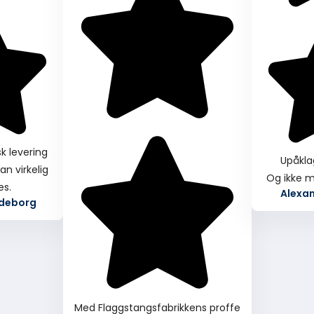
k levering
Upåkla
an virkelig
Og ikke m
es.
Alexan
ldeborg
Med Flaggstangsfabrikkens proffe