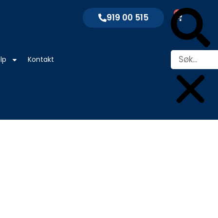
Søk
0
Handleku
919 00 515
lp
Kontakt