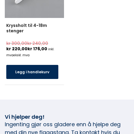
Kryssholt til 4-18m
stenger
kr
300,00
kr
240,00
kr
220,00
kr
176,00
inkl.
mva
ekskl. mva
Legg i handlekurv
Vi hjelper deg!
Ingenting gjør oss gladere enn å hjelpe deg
med din nye flaggstang. Ta kontakt hvis du