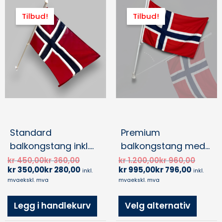
Opprinnelig
Nåværende
Nåvær
Opprin
Dette
pris
pris
pris
pris
produ
Tilbud!
Tilbud!
var:
er:
er:
var:
har
kr 450,00kr 360,00.
kr 350,00kr 280,00.
kr 995,0
kr 1.20
flere
varian
Alter
kan
velge
på
produ
Standard
Premium
balkongstang inkl.
balkongstang med
flagg
roterende flaggfeste
kr
450,00
kr
360,00
kr
1.200,00
kr
960,00
kr
350,00
kr
280,00
kr
995,00
kr
796,00
inkl. flagg
inkl.
inkl.
mva
ekskl. mva
mva
ekskl. mva
Legg i handlekurv
Velg alternativ