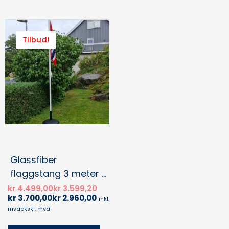
Nåværende
Opprinnelig
pris
pris
Tilbud!
er:
var:
kr 3.700,00kr 2.960,00.
kr 4.499,00kr 3.599,20.
Glassfiber
flaggstang 3 meter til
parasollfot
kr
4.499,00
kr
3.599,20
kr
3.700,00
kr
2.960,00
inkl.
mva
ekskl. mva