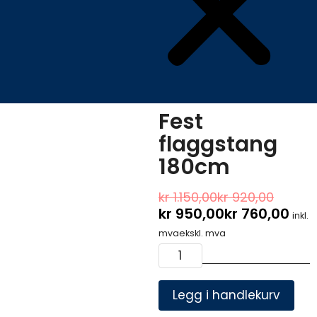
Fest
flaggstang
180cm
Oppr
Nåv
kr
1.150,00
kr
920,00
kr
950,00
kr
760,00
pris
pris
inkl.
var:
er:
mva
ekskl. mva
kr 1.
kr 9
Fest
flaggstang
180cm
antall
Legg i handlekurv