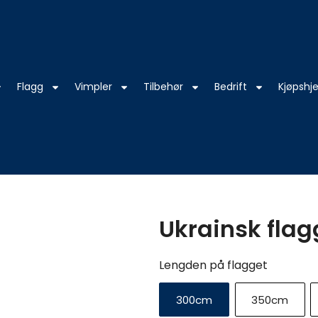
Flagg
Vimpler
Tilbehør
Bedrift
Kjøpshje
Ukrainsk flag
Ukrainsk
Lengden på flagget
flagg
antall
300cm
350cm