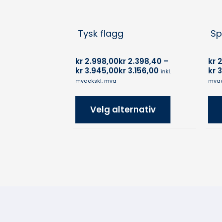
Tysk flagg
Sp
kr
2.998,00
kr
2.398,40
–
kr
2
kr
3.945,00
kr
3.156,00
kr
3
inkl.
mva
ekskl. mva
mva
Velg alternativ