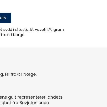
urv
t sydd i slitesterkt vevet 175 gram
 frakt i Norge.
 Fri frakt i Norge.
mens gult representerer landets
gighet fra Sovjetunionen.