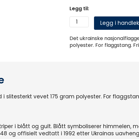
Legg til:
Legg i handlek
Det ukrainske nasjonalflagge
polyester. For flaggstang. Fri
e
 slitesterkt vevet 175 gram polyester. For flaggstang.
triper i blått og gult. Blått symboliserer himmelen, 
1848 og offisielt vedtatt i 1992 etter Ukrainas uavhen