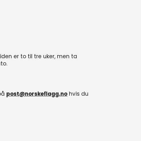
iden er to til tre uker, men ta
to.
 på
post@norskeflagg.no
hvis du