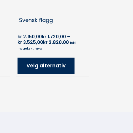
Svensk flagg
kr
2.150,00
kr
1.720,00
–
kr
3.525,00
kr
2.820,00
inkl.
mva
ekskl. mva
Velg alternativ