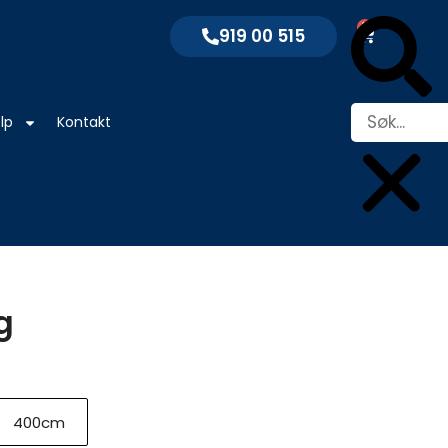
Søk
0
Handleku
919 00 515
lp
Kontakt
g
400cm