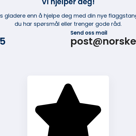
Vi hjelper deg!
ss gladere enn å hjelpe deg med din nye flaggstang
du har spørsmål eller trenger gode råd.
Send oss mail
15
post@norske