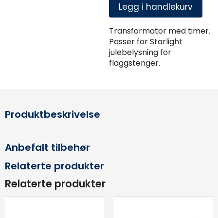
Legg i handlekurv
Transformator med timer.
Passer for Starlight
julebelysning for
flaggstenger.
Produktbeskrivelse
Anbefalt tilbehør
Relaterte produkter
Relaterte produkter
Dette
Dette
produktet
produ