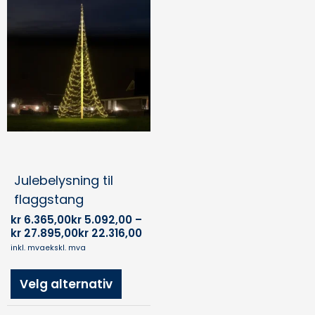
kr 6.365,00kr 5.092,00
produktet
til
har
kr 27.895,00kr 22.316,00
flere
varianter.
Alternativene
kan
velges
på
produktsiden
Julebelysning til
flaggstang
kr
6.365,00
kr
5.092,00
–
kr
27.895,00
kr
22.316,00
inkl. mva
ekskl. mva
Velg alternativ