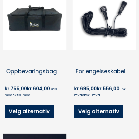
har
har
flere
flere
varianter.
varian
Alternativene
Alter
kan
kan
velges
velge
på
på
produktsiden
produ
Oppbevaringsbag
Forlengelseskabel
kr
755,00
kr
604,00
kr
695,00
kr
556,00
inkl.
inkl.
mva
ekskl. mva
mva
ekskl. mva
Velg alternativ
Velg alternativ
Dette
Prisområde: