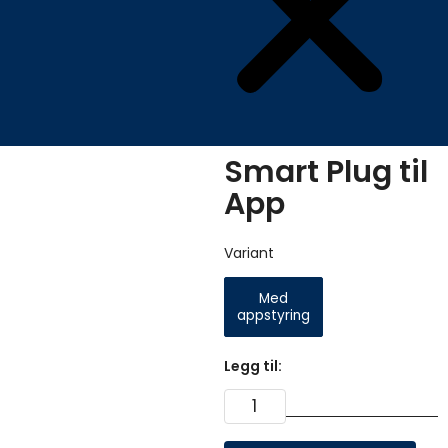
Smart Plug til
App
Smart
Variant
Plug
til
App
Med
antall
appstyring
Legg til: