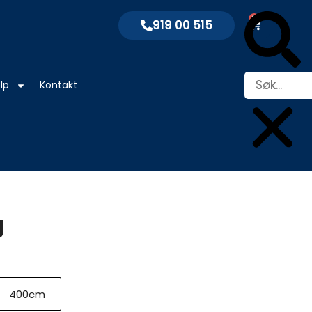
Søk
0
Handleku
919 00 515
lp
Kontakt
g
400cm