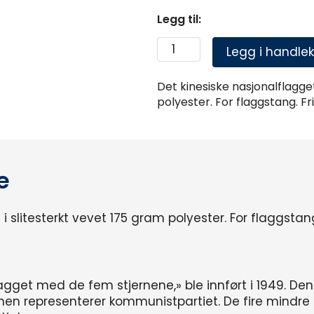
Legg til:
Legg i handlek
Det kinesiske nasjonalflagget
polyester. For flaggstang. Fri
e
 slitesterkt vevet 175 gram polyester. For flaggstang. 
lagget med de fem stjernene,» ble innført i 1949. De
nen representerer kommunistpartiet. De fire mindre s