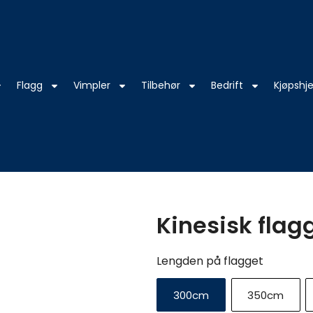
Flagg
Vimpler
Tilbehør
Bedrift
Kjøpshje
Kinesisk flag
Kinesisk
Lengden på flagget
flagg
antall
300cm
350cm