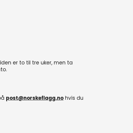
iden er to til tre uker, men ta
to.
 på
post@norskeflagg.no
hvis du