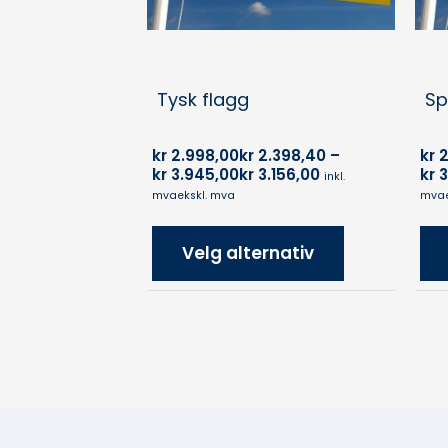
Tysk flagg
Sp
kr
2.998,00
kr
2.398,40
–
kr
2
kr
3.945,00
kr
3.156,00
kr
3
inkl.
mva
ekskl. mva
mva
Velg alternativ