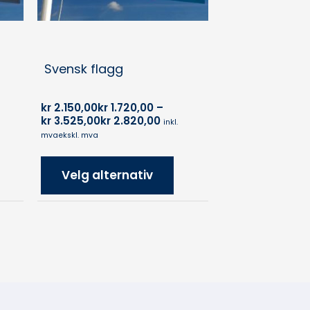
Svensk flagg
kr
2.150,00
kr
1.720,00
–
kr
3.525,00
kr
2.820,00
inkl.
mva
ekskl. mva
Velg alternativ